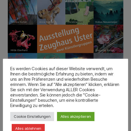
Es werden Cookies auf dieser Website verwendt, um
Ihnen die bestmögliche Erfahrung zu bieten, indem wir
uns an Ihre Präferenzen und wiederholten Besuche
erinnern. Wenn Sie auf "Alle akzeptieren" klicken, erklären
Sie sich mit der Verwendung ALLER Cookies
einverstanden. Sie können jedoch die "Cookie-
Einstellungen" besuchen, um eine kontrollierte
Einwilligung zu erteilen.
Cookie Einstellungen
Alles akzeptieren
Alles ablehnen