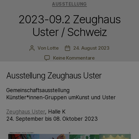
Kategorien
AUSSTELLUNG
2023-09.2 Zeughaus
Uster / Schweiz
Von
Lotte
24. August 2023
Beitragsautor
Veröffentlichungsdatum
zu
Keine Kommentare
2023-
09.2
Ausstellung Zeughaus Uster
Zeughaus
Uster
Gemeinschaftsausstellung
/
Künstler*innen-Gruppen umKunst und Uster
Schweiz
Zeughaus Uster
, Halle K
24. September bis 08. Oktober 2023